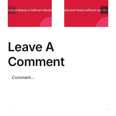
UMKM
:
Butuh
g
Software
Akuntansi
(Bukan
Sekadar
Leave A
Excel)
Comment
Comment