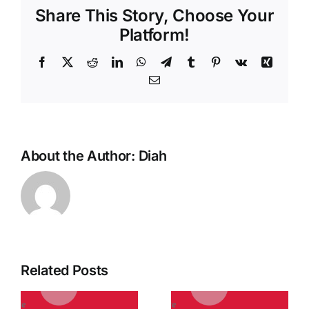
Share This Story, Choose Your
Platform!
Facebook
X
Reddit
LinkedIn
WhatsApp
Telegram
Tumblr
Pinterest
Vk
Xing
Email
About the Author:
Diah
Related Posts
n
7 Tanda
s
Bisnis