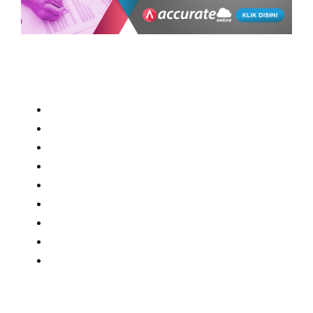
Baca juga:
Tambah Saldo Desposit
Accurate Bali
Accurate Batam
Harga Accurate Online
Accurate Makassar
Accurate 5 Offline
Accurate Kalimantan
Cara beli Accurate
Accurate Manado
Accurate POS