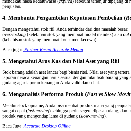
mendekati masa kedaluwarsa (
expired
) sebelum terlanjur dipajang di 
penjualan.
4. Membantu Pengambilan Keputusan Pembelian (
Re
Dengan mengetahui stok riil, Anda terhindar dari dua masalah besar:
overstocking
(kelebihan stok yang membuat modal mandek) atau
out 
(kehabisan stok yang membuat konsumen kecewa).
Baca juga:
Partner Resmi Accurate Medan
5. Mengetahui Arus Kas dan Nilai Aset yang Riil
Stok barang adalah aset lancar bagi bisnis ritel. Nilai aset yang tertera 
laporan neraca keuangan harus sesuai dengan nilai fisik barang yang 
gudang agar laporan keuangan Anda valid dan sehat.
6. Menganalisis Performa Produk (
Fast vs Slow Movi
Melalui stock opname, Anda bisa melihat produk mana yang penjual
sangat cepat (
fast-moving
) sehingga perlu segera dipesan ulang, dan 
produk yang mengendap lama di gudang (
slow-moving
).
Baca Juga:
Accurate Desktop Offline