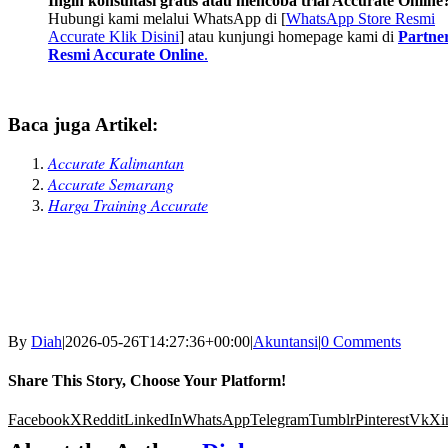
Ingin konsultasi gratis atau mencoba trial Accurate Online
Hubungi kami melalui WhatsApp di [
WhatsApp Store Resmi
Accurate Klik Disini
] atau kunjungi homepage kami di
Partne
Resmi Accurate Online
.
Baca juga Artikel:
Accurate Kalimantan
Accurate Semarang
Harga Training Accurate
By
Diah
|
2026-05-26T14:27:36+00:00
|
Akuntansi
|
0 Comments
Share This Story, Choose Your Platform!
Facebook
X
Reddit
LinkedIn
WhatsApp
Telegram
Tumblr
Pinterest
Vk
Xi