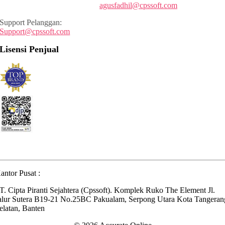
agusfadhil@cpssoft.com
Support Pelanggan:
Support@cpssoft.com
Lisensi Penjual
antor Pusat :
T. Cipta Piranti Sejahtera (Cpssoft). Komplek Ruko The Element Jl.
alur Sutera B19-21 No.25BC Pakualam, Serpong Utara Kota Tangeran
elatan, Banten