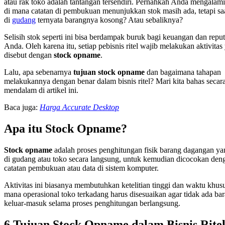
atau rak toko adalah tantangan tersendiri. Pernahkah Anda mengalami 
di mana catatan di pembukuan menunjukkan stok masih ada, tetapi saa
di
gudang
ternyata barangnya kosong? Atau sebaliknya?
Selisih stok seperti ini bisa berdampak buruk bagi keuangan dan reput
Anda. Oleh karena itu, setiap pebisnis ritel wajib melakukan aktivitas
disebut dengan
stock opname
.
Lalu, apa sebenarnya
tujuan stock opname
dan bagaimana tahapan
melakukannya dengan benar dalam bisnis ritel? Mari kita bahas secar
mendalam di artikel ini.
Baca juga:
Harga Accurate Desktop
Apa itu Stock Opname?
Stock opname
adalah proses penghitungan fisik barang dagangan ya
di gudang atau toko secara langsung, untuk kemudian dicocokan den
catatan pembukuan atau data di sistem komputer.
Aktivitas ini biasanya membutuhkan ketelitian tinggi dan waktu khusu
mana operasional toko terkadang harus disesuaikan agar tidak ada ba
keluar-masuk selama proses penghitungan berlangsung.
6 Tujuan Stock Opname dalam Bisnis Rite