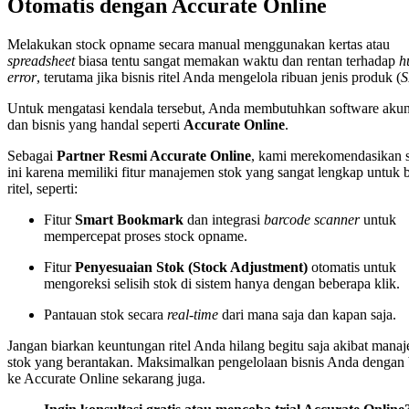
Otomatis dengan Accurate Online
Melakukan stock opname secara manual menggunakan kertas atau
spreadsheet
biasa tentu sangat memakan waktu dan rentan terhadap
h
error
, terutama jika bisnis ritel Anda mengelola ribuan jenis produk (
Untuk mengatasi kendala tersebut, Anda membutuhkan software akun
dan bisnis yang handal seperti
Accurate Online
.
Sebagai
Partner Resmi Accurate Online
, kami merekomendasikan 
ini karena memiliki fitur manajemen stok yang sangat lengkap untuk b
ritel, seperti:
Fitur
Smart Bookmark
dan integrasi
barcode scanner
untuk
mempercepat proses stock opname.
Fitur
Penyesuaian Stok (Stock Adjustment)
otomatis untuk
mengoreksi selisih stok di sistem hanya dengan beberapa klik.
Pantauan stok secara
real-time
dari mana saja dan kapan saja.
Jangan biarkan keuntungan ritel Anda hilang begitu saja akibat mana
stok yang berantakan. Maksimalkan pengelolaan bisnis Anda dengan 
ke Accurate Online sekarang juga.