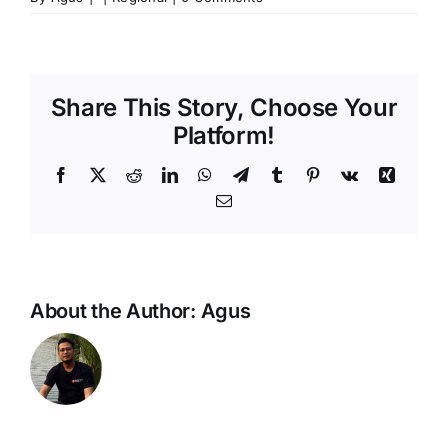
Share This Story, Choose Your
Platform!
Facebook
X
Reddit
LinkedIn
WhatsApp
Telegram
Tumblr
Pinterest
Vk
Xing
Email
About the Author:
Agus