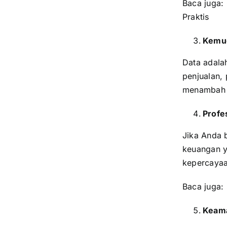
Baca juga:
Praktis
Kemud
Data adala
penjualan,
menambah 
Profe
Jika Anda 
keuangan y
kepercayaa
Baca juga:
Keama