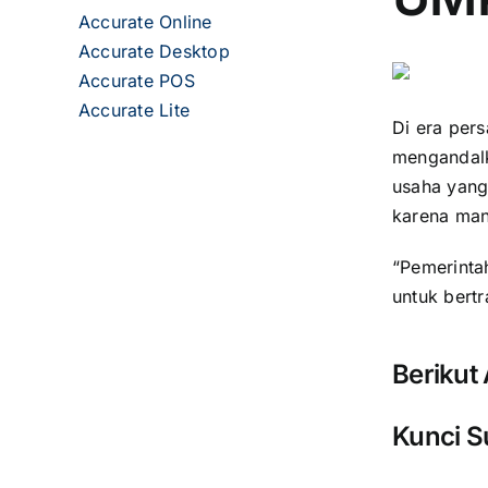
Accurate Online
Accurate Desktop
Accurate POS
Accurate Lite
Di era per
mengandalk
usaha yang
karena man
“Pemerinta
untuk bert
Berikut
Kunci S