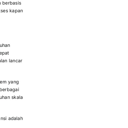
m berbasis
kses kapan
tuhan
tepat
lan lancar
tem yang
berbagai
uhan skala
ansi adalah