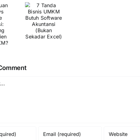
Bundling
isnis
Accurate
UMKM
Online:
utuh
Solusi
oftware
Jual
kuntansi
Paket
Bukan
&
ekadar
Hampers
xcel)
 Comment
Rapi