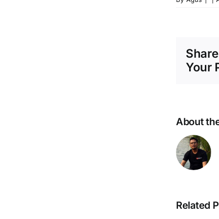
Share
Your 
About th
Pembukuan
Related P
Manual
T