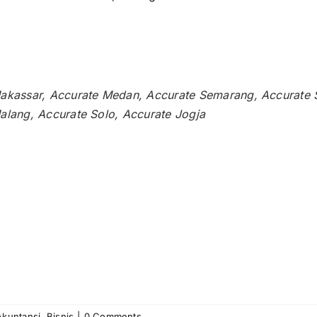
:
akassar
,
Accurate Medan
,
Accurate Semarang
,
Accurate 
alang,
Accurate Solo,
Accurate Jogja
Akuntansi
,
Bisnis
|
0 Comments