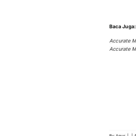
Baca Juga
Accurate M
Accurate M
By
Agus
|
|