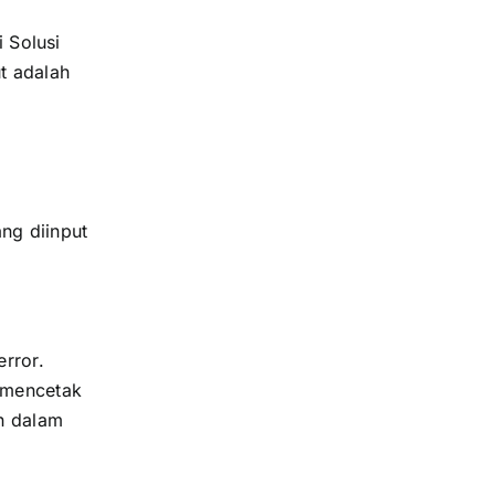
gi
Solusi
ut adalah
ng diinput
rror.
i mencetak
an dalam