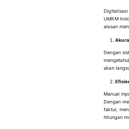
Digitalisas
UMKM Indo
alasan meng
Akura
Dengan sis
mengetahui
akan langsu
Efisi
Manual inp
Dengan men
faktur, men
hitungan me