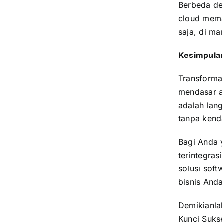
Berbeda de
cloud
memas
saja, di ma
Kesimpula
Transforma
mendasar ag
adalah lan
tanpa kenda
Bagi Anda 
terintegras
solusi sof
bisnis Anda
Demikianlah
Kunci Suks