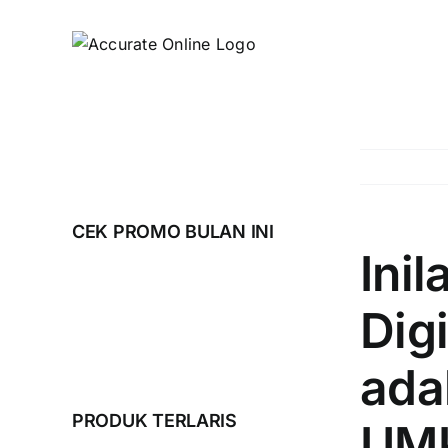
Skip
to
content
CEK PROMO BULAN INI
Ini
Dig
ada
PRODUK TERLARIS
UMK