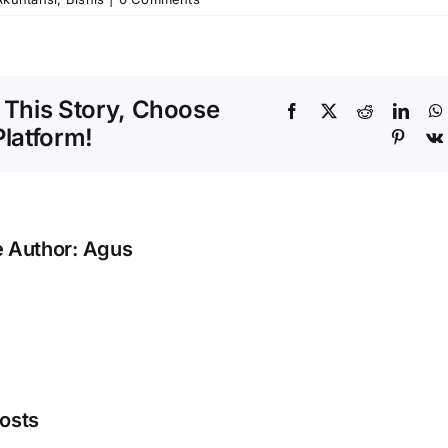
 This Story, Choose
Facebook
X
Reddit
Linke
Platform!
Pinter
e Author:
Agus
7
osts
Fitur
anda