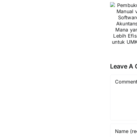
vs
B
Software
Akuntansi:
B
Mana
S
yang
A
Lebih
(
Efisien
S
untuk
E
Leave A
UMKM?
Comment