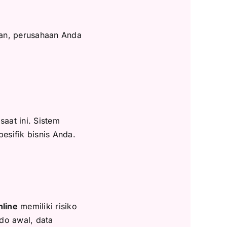
an, perusahaan Anda
aat ini. Sistem
esifik bisnis Anda.
nline
memiliki risiko
do awal, data