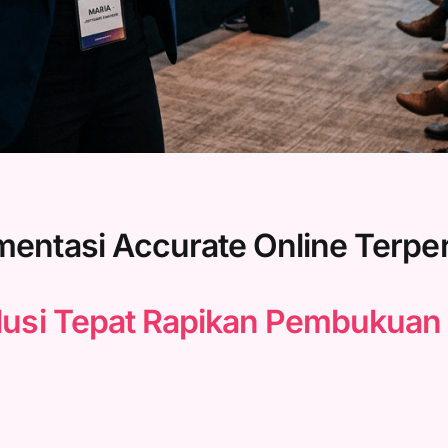
mentasi Accurate Online Terper
lusi Tepat Rapikan Pembukuan 