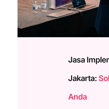
Jasa Imple
Jakarta:
So
Anda