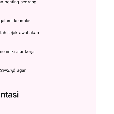
ran penting seorang
galami kendala:
lah sejak awal akan
memiliki alur kerja
training
) agar
ntasi