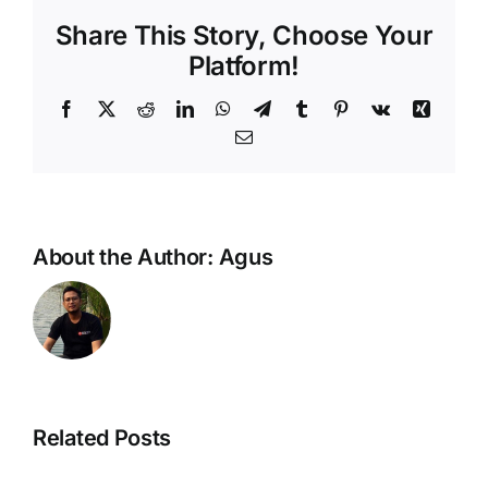
Share This Story, Choose Your
Platform!
Facebook
X
Reddit
LinkedIn
WhatsApp
Telegram
Tumblr
Pinterest
Vk
Xing
Email
About the Author:
Agus
Fitur
Related Posts
Manajemen
Bundling
Proyek