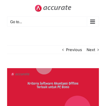
Skip
to
content
Go to...
Previous
Next
View
Larger
Image