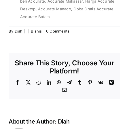
beli Accurate
,
Accurate Makassar
,
Harga Accurate
Desktop
,
Accurate Manado
,
Coba Gratis Accurate
,
Accurate Batam
By
Diah
|
|
Bisnis
|
0 Comments
Share This Story, Choose Your
Platform!
Facebook
X
Reddit
LinkedIn
WhatsApp
Telegram
Tumblr
Pinterest
Vk
Xing
Email
About the Author:
Diah