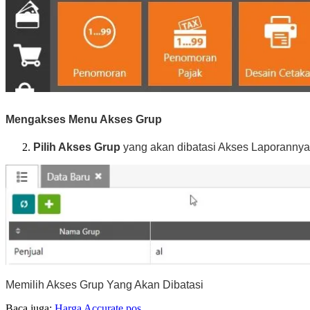
Mengakses Menu Akses Grup
Pilih Akses Grup
yang akan dibatasi Akses Laporannya
Memilih Akses Grup Yang Akan Dibatasi
Baca juga:
Harga Accurate pos