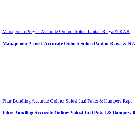
Manajemen Proyek Accurate Online: Solusi Pantau Biaya & RAB
Manajemen Proyek Accurate Online: Solusi Pantau Biaya & R
Fitur Bundling Accurate Online: Solusi Jual Paket & Hampers Rapi
Fitur Bundling Accurate Online: Solusi Jual Paket & Hampers R