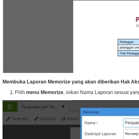
Membuka Laporan Memorize yang akan diberikan Hak Ak
Pilih
menu Memorize
, isikan Nama Laporan sesuai yang