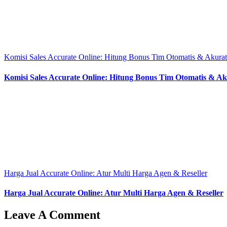
Komisi Sales Accurate Online: Hitung Bonus Tim Otomatis & Akurat
Komisi Sales Accurate Online: Hitung Bonus Tim Otomatis & Ak
Harga Jual Accurate Online: Atur Multi Harga Agen & Reseller
Harga Jual Accurate Online: Atur Multi Harga Agen & Reseller
Leave A Comment