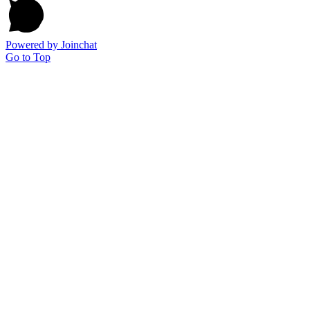
Powered by
Joinchat
Go to Top