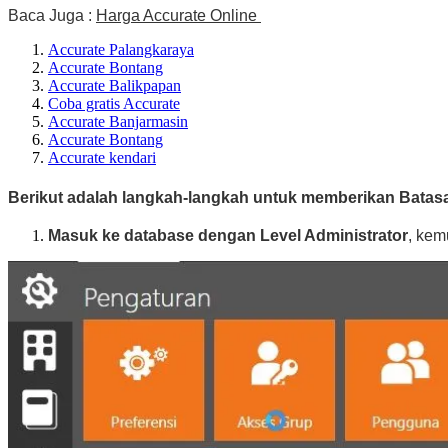
Baca Juga :
Harga Accurate Online
Accurate Palangkaraya
Accurate Bontang
Accurate Balikpapan
Coba gratis Accurate
Accurate Banjarmasin
Accurate Bontang
Accurate kendari
Berikut adalah langkah-langkah untuk memberikan Batas
Masuk ke database dengan Level Administrator
, ke