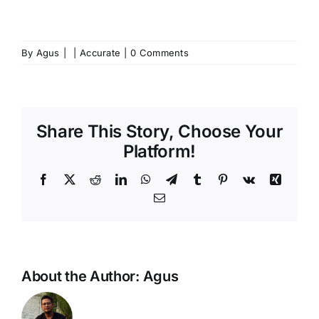
By
Agus
|
|
Accurate
|
0 Comments
Share This Story, Choose Your
Platform!
Facebook
X
Reddit
LinkedIn
WhatsApp
Telegram
Tumblr
Pinterest
Vk
Xing
Email
About the Author:
Agus