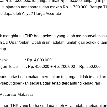
ar Rp. 4.000.000, tunjangan anak Rp. 450.000, tunjangan 
0,
tunjangan transportasi dan makan
Rp. 1.700.000. Berapa 
didapa oleh Aliya? Harga Accurate
k menghitung THR bagi pekerja yang telah mempunyai masa 
h 1 x Upah/bulan. Upah disini adalah jumlah gaji pokok dita
etap.
 Pokok : Rp. 4.000.000
ngan Tetap : Rp. 450.000 + Rp. 200.000 = Rp. 650.000
ransportasi dan makan merupakan tunjangan tidak tetap, kar
rsebut diberikan secara tidak tetap (tergantung kehadiran).
Accurate Makassar
tungan THR yang berhak didapat oleh Aliya adalah sebagai ber