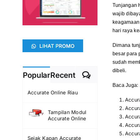
Tunjangan 
wajib dibay
keagamaan d
hari raya k
Dimana tunj
besar para 
sudah memb
dibeli.
Comments
Popular
Recent
Baca Juga:
Accurate Online Riau
Accur
Accur
Tampilan Modul
Accur
Accurate Online
Accur
Accur
Sejak Kapan Accurate