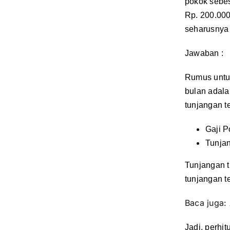
pokok sebes
Rp. 200.00
seharusnya 
Jawaban :
Rumus untu
bulan adala
tunjangan t
Gaji
Tunja
Tunjangan t
tunjangan te
Baca juga:
Jadi, perhi