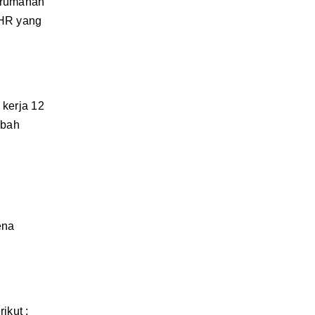
perumahan
THR yang
kerja 12
mbah
ena
ikut :