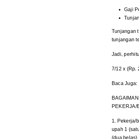
Gaji
Tunja
Tunjangan t
tunjangan te
Jadi, perhi
7/12 x (Rp.
Baca Juga:
BAGAIMAN
PEKERJA/
1. Pekerja/
upah 1 (sat
(dua belas)