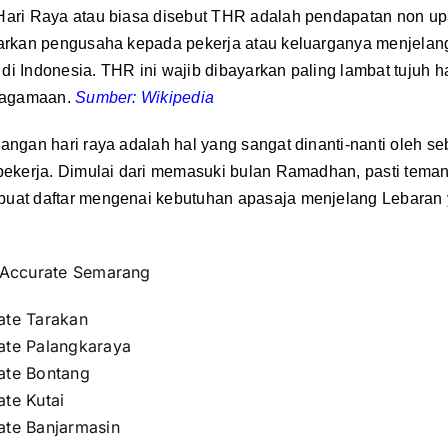
Hari Raya atau biasa disebut THR adalah pendapatan non u
arkan pengusaha kepada pekerja atau keluarganya menjelang
i Indonesia. THR ini wajib dibayarkan paling lambat tujuh h
eagamaan.
Sumber:
Wikipedia
angan hari raya adalah hal yang sangat dinanti-nanti oleh s
pekerja. Dimulai dari memasuki bulan Ramadhan, pasti tema
uat daftar mengenai kebutuhan apasaja menjelang Lebaran
Accurate Semarang
ate Tarakan
ate Palangkaraya
ate Bontang
ate Kutai
ate Banjarmasin