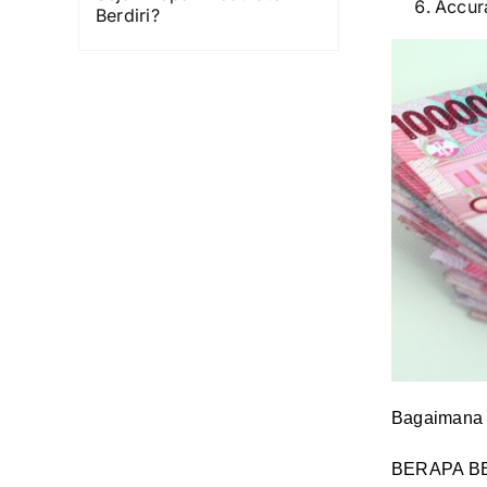
Accur
Berdiri?
Bagaimana 
BERAPA B