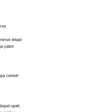
erus
nerus tetapi
ja yakni
apa contoh
ndapat upah