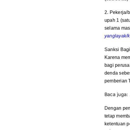
2. Pekerja/
upah 1 (sat
selama mas
yanglayak/k
Sanksi Bag
Karena mem
bagi perus
denda sebes
pemberian T
Baca juga:
Dengan pem
tetap memb
ketentuan p