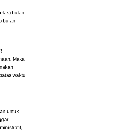
elas) bulan,
p bulan
R
ahaan. Maka
enakan
 batas waktu
an untuk
ggar
nistratif,