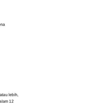
ena
tau lebih,
dalam 12