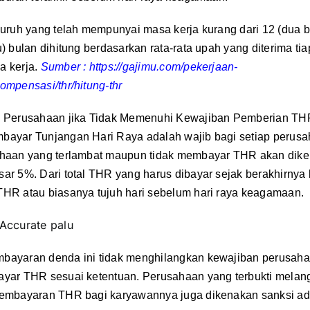
buruh yang telah mempunyai masa kerja kurang dari 12 (dua b
u) bulan dihitung berdasarkan rata-rata upah yang diterima tia
a kerja.
Sumber : https://gajimu.com/pekerjaan-
ompensasi/thr/hitung-thr
i Perusahaan jika Tidak Memenuhi Kewajiban Pemberian TH
bayar Tunjangan Hari Raya adalah wajib bagi setiap perus
ahaan yang terlambat maupun tidak membayar THR akan dik
ar 5%. Dari total THR yang harus dibayar sejak berakhirnya
HR atau biasanya tujuh hari sebelum hari raya keagamaan.
Accurate palu
bayaran denda ini tidak menghilangkan kewajiban perusaha
ayar THR sesuai ketentuan.
Perusahaan yang terbukti melan
embayaran THR bagi karyawannya juga dikenakan sanksi admi