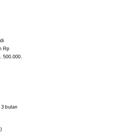
di
n
Rp
. 500.000.
 3 bulan
p)