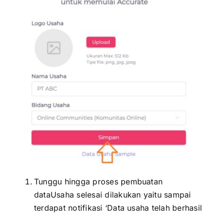
Tunggu hingga proses pembuatan
dataUsaha selesai dilakukan yaitu sampai
terdapat notifikasi ‘Data usaha telah berhasil