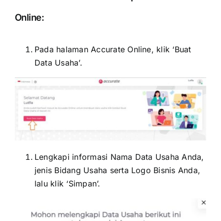
Online:
Pada halaman Accurate Online, klik ‘Buat
Data Usaha’.
Lengkapi informasi Nama Data Usaha Anda,
jenis Bidang Usaha serta Logo Bisnis Anda,
lalu klik ‘Simpan’.