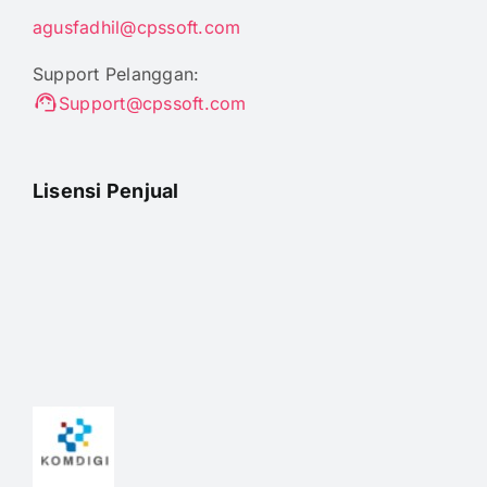
agusfadhil@cpssoft.com
Support Pelanggan:
Support@cpssoft.com
Lisensi Penjual