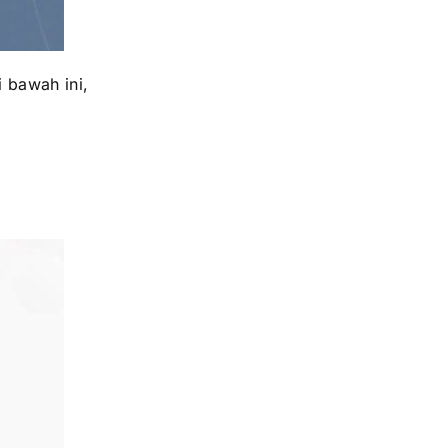
 bawah ini,