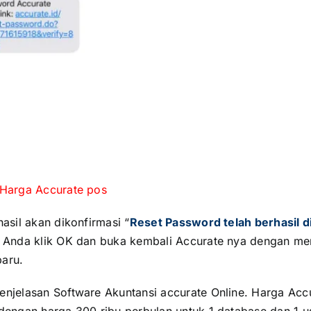
Harga Accurate pos
hasil akan dikonfirmasi “
Reset Password telah berhasil d
a Anda klik OK dan buka kembali Accurate nya dengan m
aru.
enjelasan Software Akuntansi accurate Online.
Harga Accu
 dengan harga 300 ribu perbulan untuk 1 database dan 1 u