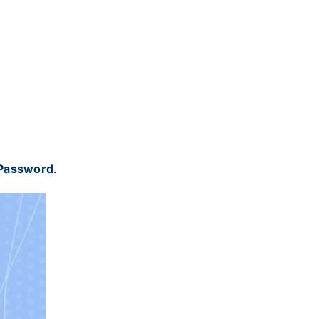
Password
.