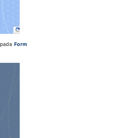
t pada
Form