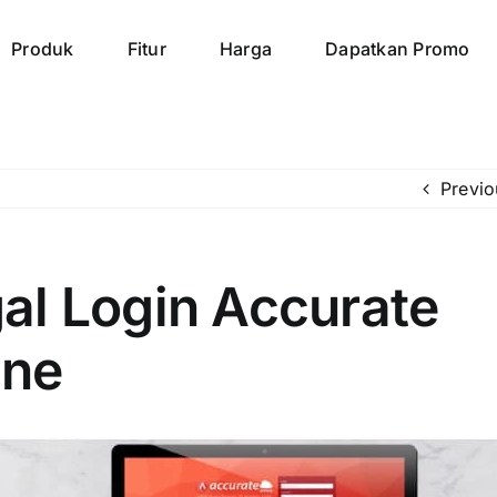
Produk
Fitur
Harga
Dapatkan Promo
Previo
al Login Accurate
ine