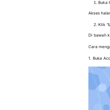
Buka 
Akses halam
Klik “
Di bawah k
Cara mengg
1. Buka Acc