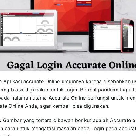
in
Aplikasi accurate
Online umumnya karena disebabkan us
ang biasa digunakan untuk login. Berikut panduan Lupa l
ada halaman utama Accurate Online berfungsi untuk me
ate Online Anda, agar kembali bisa digunakan.
: Gambar yang tertera dibawah berikut adalah Accurate on
n cara untuk mengatasi masalah gagal login pada accura