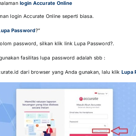
halaman
login Accurate Online
an login Accurate Online seperti biasa.
Lupa Password
?”
olom password, silkan klik link Lupa Password?.
unakan fasilitas lupa password adalah sbb :
urate.id dari browser yang Anda gunakan, lalu klik
Lupa 