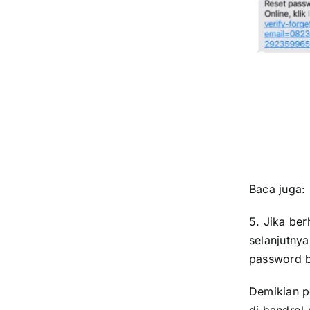
Baca juga:
5. Jika ber
selanjutny
password b
Demikian p
di bandrol