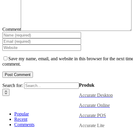
Comment
Save my name, email, and website in this browser for the next time
comment.
Produk
Search for:
Accurate Desktop
Accurate Online
Popular
Accurate POS
Recent
Comments
Accurate Lite