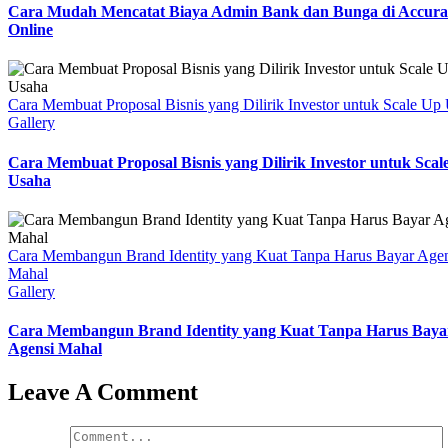
Cara Mudah Mencatat Biaya Admin Bank dan Bunga di Accura
Online
Cara Membuat Proposal Bisnis yang Dilirik Investor untuk Scale Up
Gallery
Cara Membuat Proposal Bisnis yang Dilirik Investor untuk Scal
Usaha
Cara Membangun Brand Identity yang Kuat Tanpa Harus Bayar Agen
Mahal
Gallery
Cara Membangun Brand Identity yang Kuat Tanpa Harus Baya
Agensi Mahal
Leave A Comment