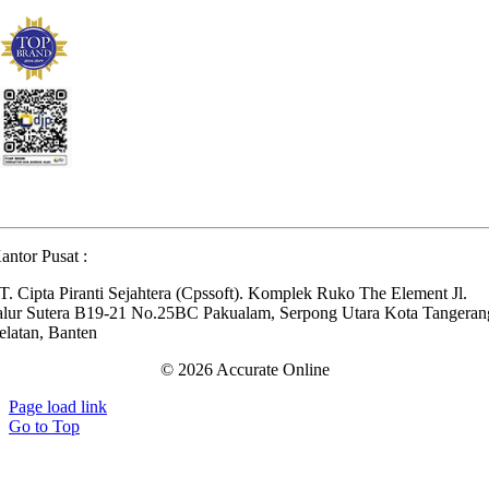
antor Pusat :
T. Cipta Piranti Sejahtera (Cpssoft). Komplek Ruko The Element Jl.
alur Sutera B19-21 No.25BC Pakualam, Serpong Utara Kota Tangeran
elatan, Banten
© 2026 Accurate Online
Page load link
Go to Top