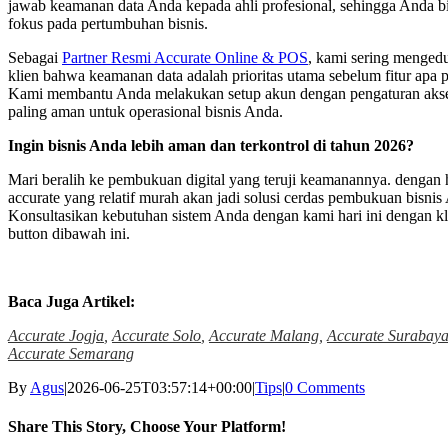
jawab keamanan data Anda kepada ahli profesional, sehingga Anda b
fokus pada pertumbuhan bisnis.
Sebagai
Partner Resmi Accurate Online & POS
, kami sering menged
klien bahwa keamanan data adalah prioritas utama sebelum fitur apa 
Kami membantu Anda melakukan setup akun dengan pengaturan aks
paling aman untuk operasional bisnis Anda.
Ingin bisnis Anda lebih aman dan terkontrol di tahun 2026?
Mari beralih ke pembukuan digital yang teruji keamanannya. dengan 
accurate yang relatif murah akan jadi solusi cerdas pembukuan bisnis
Konsultasikan kebutuhan sistem Anda dengan kami hari ini dengan kl
button dibawah ini.
Baca Juga Artikel:
Accurate Jogja
,
Accurate Solo
,
Accurate Malang
,
Accurate Surabay
Accurate Semarang
By
Agus
|
2026-06-25T03:57:14+00:00
|
Tips
|
0 Comments
Share This Story, Choose Your Platform!