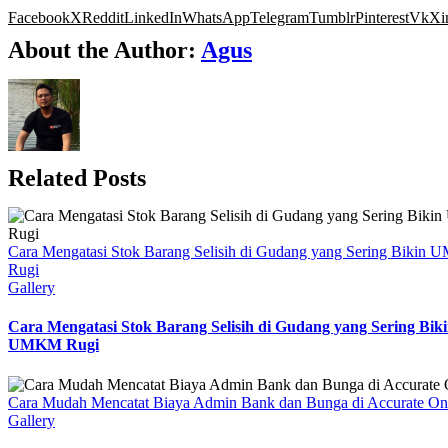
Facebook
X
Reddit
LinkedIn
WhatsApp
Telegram
Tumblr
Pinterest
Vk
Xi
About the Author:
Agus
Related Posts
Cara Mengatasi Stok Barang Selisih di Gudang yang Sering Bikin
Rugi
Gallery
Cara Mengatasi Stok Barang Selisih di Gudang yang Sering Bik
UMKM Rugi
Cara Mudah Mencatat Biaya Admin Bank dan Bunga di Accurate On
Gallery