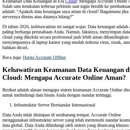
Keamanan Data Keuangan di Era
Cloud
: Mengapa Accurate Online
Salah satu ketakutan terbesar pebisnis saat ingin beralih ke pembukuan
adalah: “Apakah data keuangan saya aman di cloud? Bagaimana jika
servernya diretas atau datanya hilang?”
Di tahun 2026, kekhawatiran ini sangat wajar. Data keuangan adalah 
paling berharga perusahaan Anda. Namun, faktanya, menyimpan data
cloud yang dikelola secara profesional jauh lebih aman dibandingkan
menyimpannya di laptop kantor yang mudah terkena virus, rusak, ata
bahkan dicuri.
Baca juga:
Harga Accurate Offline
Kehawatiran Keamanan Data Keuangan d
Cloud: Mengapa Accurate Online Aman?
Berikut adalah alasan mengapa sistem keamanan Accurate Online dir
untuk melindungi data bisnis Anda dengan standar tertinggi.
Infrastruktur Server Berstandar Internasional
Data Anda tidak disimpan di sembarang tempat. Accurate Online
menggunakan infrastruktur server yang telah memenuhi standar kea
data global. Data Anda dilindungi oleh sistem yang dirancang khusus