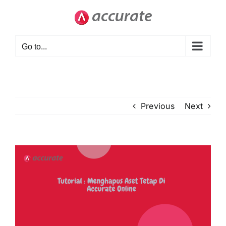
Skip
to
content
Go to...
Previous
Next
View
Larger
Image