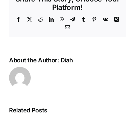
Platform!
Facebook
X
Reddit
LinkedIn
WhatsApp
Telegram
Tumblr
Pinterest
Vk
Xing
Email
About the Author:
Diah
Fitur
Related Posts
Bundling
Multi
Accurate
Currency