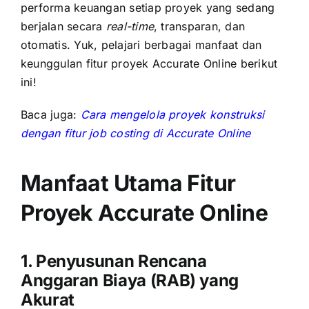
performa keuangan setiap proyek yang sedang
berjalan secara
real-time
, transparan, dan
otomatis. Yuk, pelajari berbagai manfaat dan
keunggulan fitur proyek Accurate Online berikut
ini!
Baca juga:
Cara mengelola proyek konstruksi
dengan fitur job costing di Accurate Online
Manfaat Utama Fitur
Proyek Accurate Online
1. Penyusunan Rencana
Anggaran Biaya (RAB) yang
Akurat