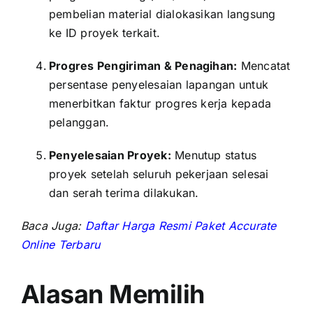
pembelian material dialokasikan langsung
ke ID proyek terkait.
Progres Pengiriman & Penagihan:
Mencatat
persentase penyelesaian lapangan untuk
menerbitkan faktur progres kerja kepada
pelanggan.
Penyelesaian Proyek:
Menutup status
proyek setelah seluruh pekerjaan selesai
dan serah terima dilakukan.
Baca Juga:
Daftar Harga Resmi Paket Accurate
Online Terbaru
Alasan Memilih