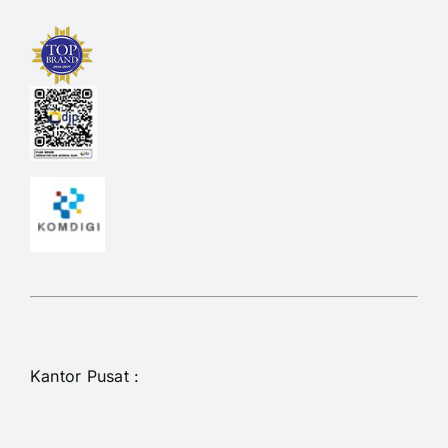
Kantor Pusat :