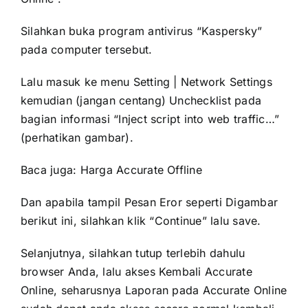
Silahkan buka program antivirus “Kaspersky”
pada computer tersebut.
Lalu masuk ke menu Setting | Network Settings
kemudian (jangan centang) Unchecklist pada
bagian informasi “Inject script into web traffic…”
(perhatikan gambar).
Baca juga:
Harga Accurate Offline
Dan apabila tampil Pesan Eror seperti Digambar
berikut ini, silahkan klik “Continue” lalu save.
Selanjutnya, silahkan tutup terlebih dahulu
browser Anda, lalu akses Kembali Accurate
Online, seharusnya Laporan pada Accurate Online