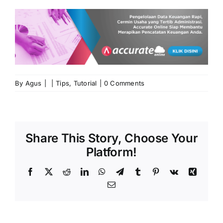
By
Agus
|
|
Tips
,
Tutorial
|
0 Comments
Share This Story, Choose Your
Platform!
Facebook
X
Reddit
LinkedIn
WhatsApp
Telegram
Tumblr
Pinterest
Vk
Xing
Email