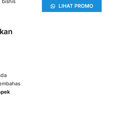
bisnis
tkan
ada
membahas
spek