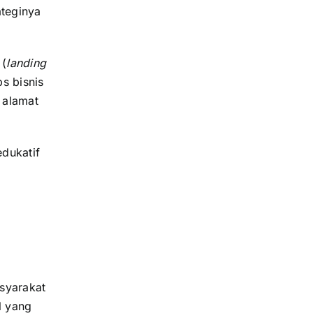
teginya
 (
landing
ps bisnis
 alamat
dukatif
asyarakat
l yang