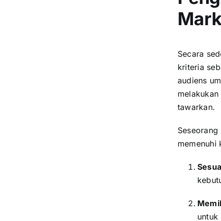
Mark
Secara sed
kriteria s
audiens um
melakukan 
tawarkan.
Seseorang 
memenuhi kr
Sesua
kebut
Memili
untuk