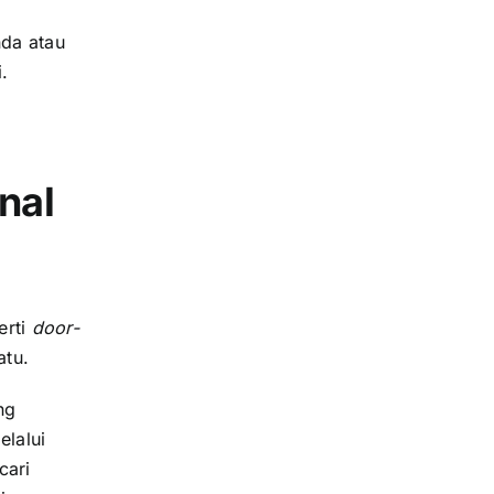
da atau
.
nal
erti
door-
atu.
ng
elalui
cari