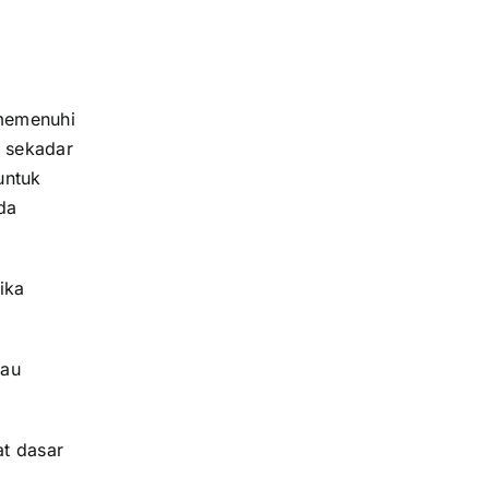
memenuhi
n sekadar
untuk
da
ika
tau
t dasar