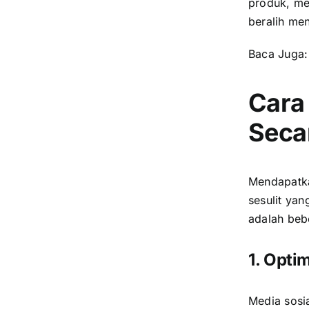
produk, me
beralih men
Baca Juga
Cara
Seca
Mendapatka
sesulit ya
adalah beb
1. Opti
Media sosi