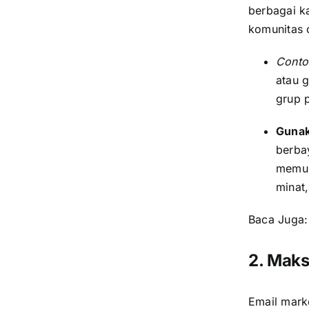
berbagai k
komunitas 
Conto
atau 
grup 
Gunak
berbay
memun
minat,
Baca Juga
2. Maks
Email marke