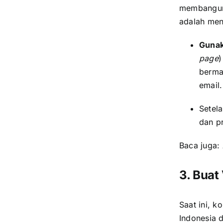
membangun 
adalah me
Gunak
page
berma
email.
Setel
dan p
Baca juga:
3. Buat
Saat ini, k
Indonesia 