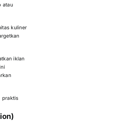
p atau
tas kuliner
argetkan
tkan iklan
ini
arkan
praktis
ion)