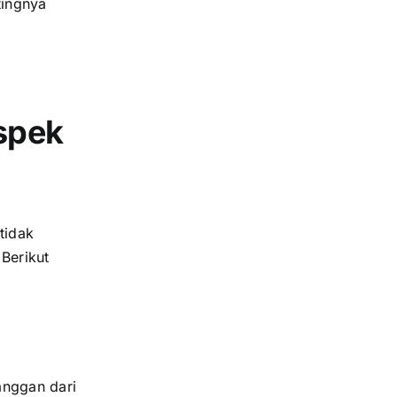
ntingnya
spek
tidak
Berikut
anggan dari