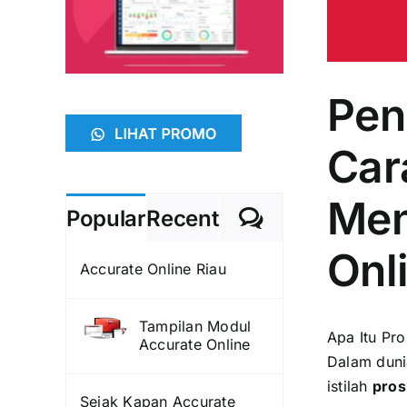
Pen
Car
Men
Comments
Popular
Recent
Onl
Accurate Online Riau
Tampilan Modul
Apa Itu Pr
Accurate Online
Dalam duni
istilah
pro
Sejak Kapan Accurate