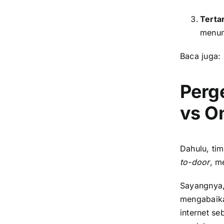
Terta
menun
Baca juga:
Perg
vs O
Dahulu, ti
to-door
, m
Sayangnya,
mengabaika
internet s