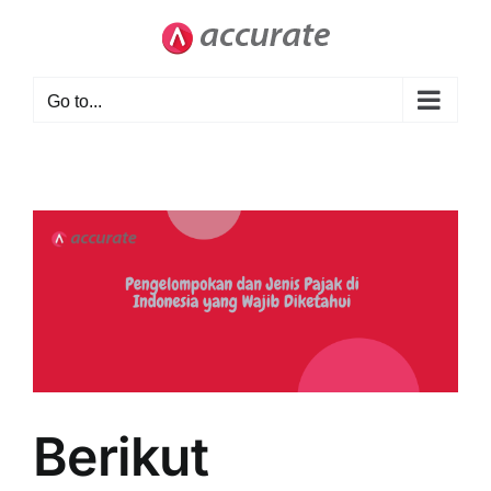
Skip
to
content
Go to...
Berikut